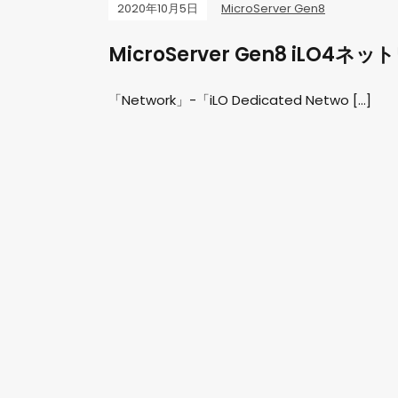
2020年10月5日
MicroServer Gen8
MicroServer Gen8 iLO4
「Network」-「iLO Dedicated Netwo […]