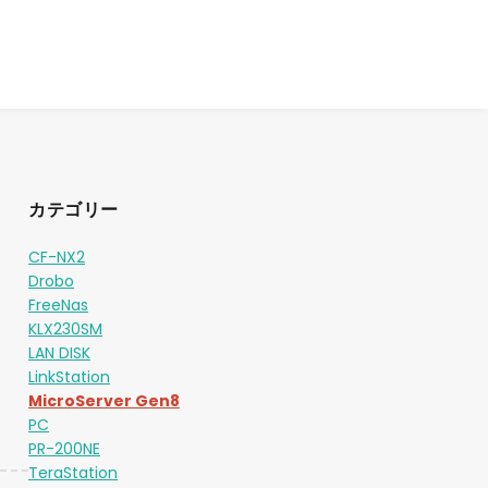
カテゴリー
CF-NX2
Drobo
FreeNas
KLX230SM
LAN DISK
LinkStation
MicroServer Gen8
PC
PR-200NE
TeraStation