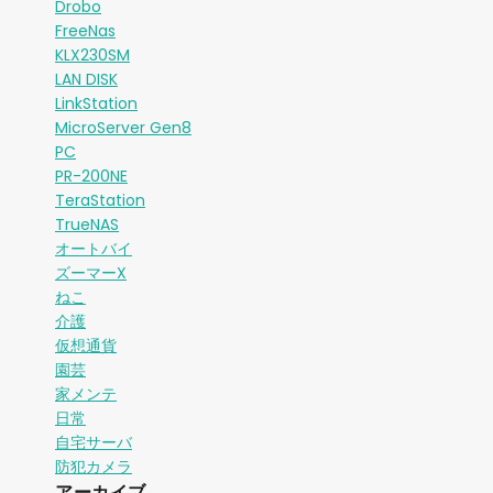
Drobo
FreeNas
KLX230SM
LAN DISK
LinkStation
MicroServer Gen8
PC
PR-200NE
TeraStation
TrueNAS
オートバイ
ズーマーX
ねこ
介護
仮想通貨
園芸
家メンテ
日常
自宅サーバ
防犯カメラ
アーカイブ