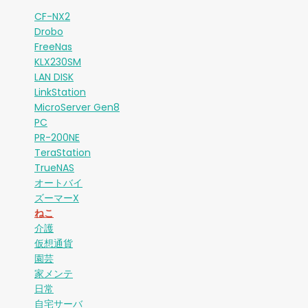
CF-NX2
Drobo
FreeNas
KLX230SM
LAN DISK
LinkStation
MicroServer Gen8
PC
PR-200NE
TeraStation
TrueNAS
オートバイ
ズーマーX
ねこ
介護
仮想通貨
園芸
家メンテ
日常
自宅サーバ