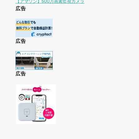
【アマゾン】500万画素監視カメラ
広告
広告
広告