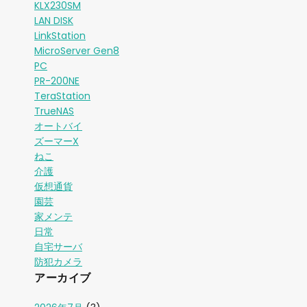
KLX230SM
LAN DISK
LinkStation
MicroServer Gen8
PC
PR-200NE
TeraStation
TrueNAS
オートバイ
ズーマーX
ねこ
介護
仮想通貨
園芸
家メンテ
日常
自宅サーバ
防犯カメラ
アーカイブ