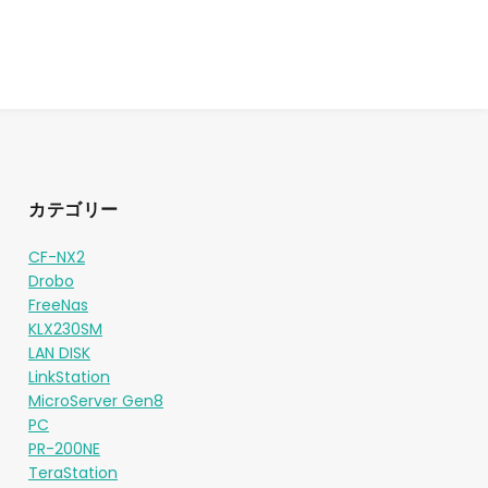
カテゴリー
CF-NX2
Drobo
FreeNas
KLX230SM
LAN DISK
LinkStation
MicroServer Gen8
PC
PR-200NE
TeraStation