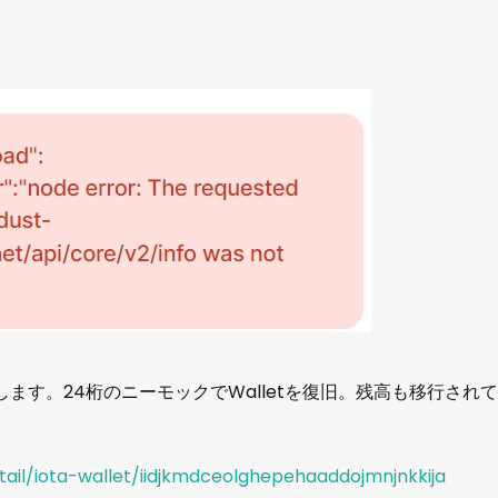
動作します。24桁のニーモックでWalletを復旧。残高も移行され
il/iota-wallet/iidjkmdceolghepehaaddojmnjnkkija