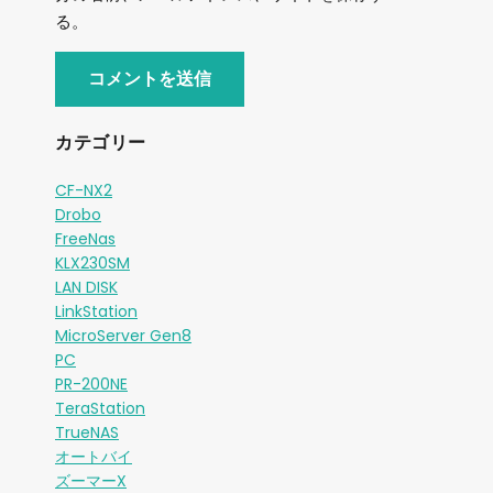
る。
カテゴリー
CF-NX2
Drobo
FreeNas
KLX230SM
LAN DISK
LinkStation
MicroServer Gen8
PC
PR-200NE
TeraStation
TrueNAS
オートバイ
ズーマーX