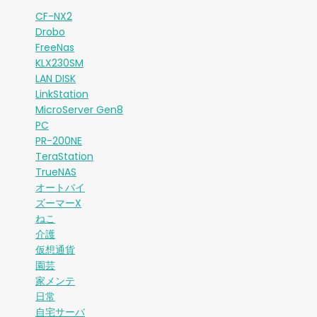
CF-NX2
Drobo
FreeNas
KLX230SM
LAN DISK
LinkStation
MicroServer Gen8
PC
PR-200NE
TeraStation
TrueNAS
オートバイ
ズーマーX
ねこ
介護
仮想通貨
園芸
家メンテ
日常
自宅サーバ