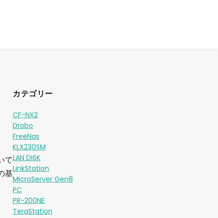
カテゴリー
CF-NX2
Drobo
FreeNas
KLX230SM
LAN DISK
いて
LinkStation
の基
MicroServer Gen8
PC
PR-200NE
TeraStation