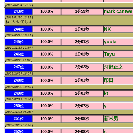
[2009/04/24 17:39 ]
mark cantwel
243位
100.0%
1分59秒
[2011/01/30 13:31 ]
ね！いいでしょ
NK
244位
100.0%
2分01秒
[2009/05/13 10:41 ]
yuuki
245位
100.0%
2分01秒
[2010/11/13 12:54 ]
Tayu
246位
100.0%
2分02秒
[2007/09/11 11:09 ]
河野正之
247位
2分02秒
100.0%
[2022/10/27 16:07 ]
印田
248位
2分03秒
100.0%
[2007/08/02 10:50 ]
kt
249位
100.0%
2分03秒
[2010/07/22 13:40 ]
y
250位
100.0%
2分07秒
[2009/11/04 06:25 ]
新米男
251位
2分08秒
100.0%
[2007/10/09 17:40 ]
s
252位
100.0%
2分08秒