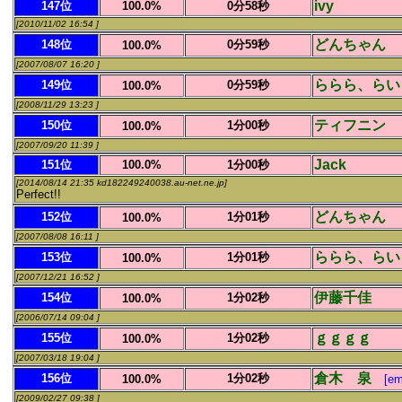
ivy
147位
100.0%
0分58秒
[2010/11/02 16:54 ]
どんちゃん
148位
0分59秒
100.0%
[2007/08/07 16:20 ]
ららら、らい
149位
0分59秒
100.0%
[2008/11/29 13:23 ]
ティフニン
150位
1分00秒
100.0%
[2007/09/20 11:39 ]
Jack
151位
100.0%
1分00秒
[2014/08/14 21:35 kd182249240038.au-net.ne.jp]
Perfect!!
どんちゃん
152位
1分01秒
100.0%
[2007/08/08 16:11 ]
ららら、らい
153位
1分01秒
100.0%
[2007/12/21 16:52 ]
伊藤千佳
154位
1分02秒
100.0%
[2006/07/14 09:04 ]
ｇｇｇｇ
155位
1分02秒
100.0%
[2007/03/18 19:04 ]
倉木 泉
156位
1分02秒
100.0%
[em
[2009/02/27 09:38 ]