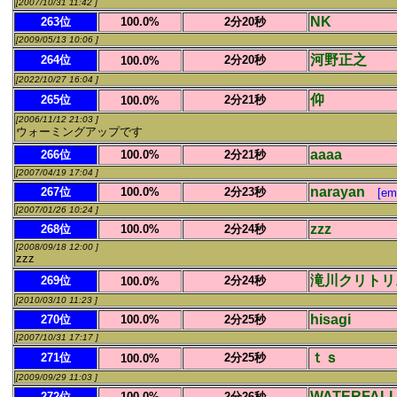
[2007/10/31 11:42 ]
NK
263位
100.0%
2分20秒
[2009/05/13 10:06 ]
河野正之
264位
2分20秒
100.0%
[2022/10/27 16:04 ]
仰
265位
2分21秒
100.0%
[2006/11/12 21:03 ]
ウォーミングアップです
aaaa
266位
100.0%
2分21秒
[2007/04/19 17:04 ]
narayan
267位
100.0%
2分23秒
[em
[2007/01/26 10:24 ]
zzz
268位
100.0%
2分24秒
[2008/09/18 12:00 ]
zzz
滝川クリトリ
269位
2分24秒
100.0%
[2010/03/10 11:23 ]
hisagi
270位
100.0%
2分25秒
[2007/10/31 17:17 ]
ｔｓ
271位
2分25秒
100.0%
[2009/09/29 11:03 ]
WATERFAL
272位
100.0%
2分26秒