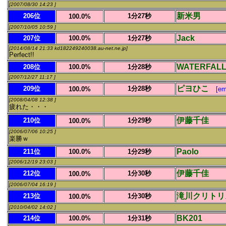
[2007/08/30 14:23 ]
新米男
206位
1分27秒
100.0%
[2007/10/05 10:59 ]
Jack
207位
100.0%
1分27秒
[2014/08/14 21:33 kd182249240038.au-net.ne.jp]
Perfect!!
WATERFAL
208位
100.0%
1分28秒
[2007/12/27 11:17 ]
ピヨひこ
209位
1分28秒
100.0%
[em
[2008/04/08 12:38 ]
疲れた・・・
伊藤千佳
210位
1分29秒
100.0%
[2006/07/06 10:25 ]
楽勝ｗ
Paolo
211位
100.0%
1分29秒
[2006/12/19 23:03 ]
伊藤千佳
212位
1分30秒
100.0%
[2006/07/04 16:19 ]
滝川クリトリ
213位
1分30秒
100.0%
[2010/04/02 14:02 ]
BK201
214位
100.0%
1分31秒