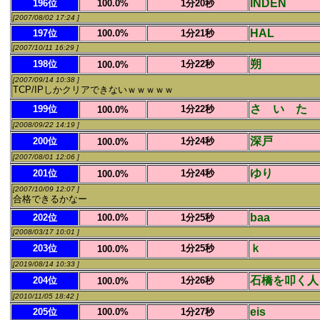
INDEN
196位
100.0%
1分20秒
[2007/08/02 17:24 ]
HAL
197位
100.0%
1分21秒
[2007/10/11 16:29 ]
朔
198位
1分22秒
100.0%
[2007/09/14 10:38 ]
TCP/IPしかクリアできないｗｗｗｗｗ
さ い た 
199位
1分22秒
100.0%
[2008/09/22 14:19 ]
深戸
200位
1分24秒
100.0%
[2007/08/01 12:06 ]
ゆり
201位
1分24秒
100.0%
[2007/10/09 12:07 ]
合格できるかなー
baa
202位
100.0%
1分25秒
[2008/03/17 10:01 ]
ｋ
203位
1分25秒
100.0%
[2019/08/14 10:33 ]
石橋を叩く人
204位
1分26秒
100.0%
[2010/11/05 18:42 ]
eis
205位
100.0%
1分27秒