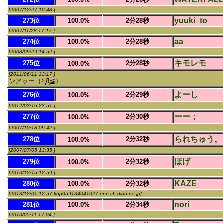
[2007/12/27 10:48 ]
yuuki_to
273位
100.0%
2分28秒
[2007/11/28 17:17 ]
aa
274位
100.0%
2分28秒
[2008/09/29 14:52 ]
キモレモ
275位
2分28秒
100.0%
[2011/06/11 23:17 ]
ンアッー（≧Д≦）
よーし
276位
2分29秒
100.0%
[2012/03/16 23:51 ]
ーー；
277位
2分30秒
100.0%
[2007/10/18 09:42 ]
られちゅう。
278位
2分32秒
100.0%
[2007/07/05 13:35 ]
ほげ
279位
2分32秒
100.0%
[2010/12/15 12:59 ]
KAZE
280位
100.0%
2分32秒
[2013/12/01 12:57 khp059134041027.ppp-bb.dion.ne.jp]
nori
281位
100.0%
2分34秒
[2010/05/11 17:04 ]