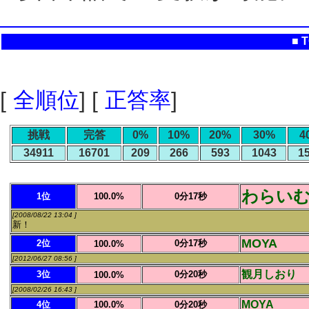
■ 
[
全順位
] [
正答率
]
挑戦
完答
0%
10%
20%
30%
4
34911
16701
209
266
593
1043
1
わらい
1位
100.0%
0分17秒
[2008/08/22 13:04 ]
新！
MOYA
2位
0分17秒
100.0%
[2012/06/27 08:56 ]
観月しおり
3位
0分20秒
100.0%
[2008/02/26 16:43 ]
MOYA
4位
100.0%
0分20秒