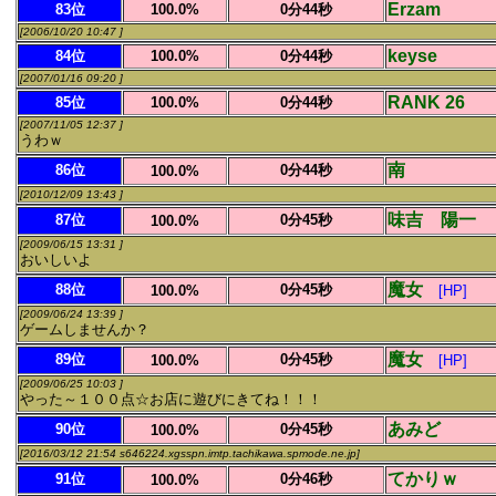
Erzam
83位
100.0%
0分44秒
[2006/10/20 10:47 ]
keyse
84位
100.0%
0分44秒
[2007/01/16 09:20 ]
RANK 26
85位
100.0%
0分44秒
[2007/11/05 12:37 ]
うわｗ
南
86位
0分44秒
100.0%
[2010/12/09 13:43 ]
味吉 陽一
87位
0分45秒
100.0%
[2009/06/15 13:31 ]
おいしいよ
魔女
88位
0分45秒
100.0%
[HP]
[2009/06/24 13:39 ]
ゲームしませんか？
魔女
89位
0分45秒
100.0%
[HP]
[2009/06/25 10:03 ]
やった～１００点☆お店に遊びにきてね！！！
あみど
90位
0分45秒
100.0%
[2016/03/12 21:54 s646224.xgsspn.imtp.tachikawa.spmode.ne.jp]
てかりｗ
91位
0分46秒
100.0%