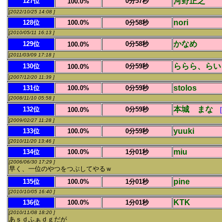
河野正之
127位
0分57秒
100.0%
[2022/10/25 14:08 ]
nori
128位
100.0%
0分58秒
[2010/05/11 16:13 ]
かなめ
129位
0分58秒
100.0%
[2011/03/09 17:18 ]
ららら、らい
130位
0分59秒
100.0%
[2007/12/20 11:39 ]
stolos
131位
100.0%
0分59秒
[2008/11/10 05:58 ]
本城 まな
132位
0分59秒
100.0%
[2009/02/27 11:28 ]
yuuki
133位
100.0%
0分59秒
[2010/11/20 13:46 ]
miu
134位
100.0%
1分01秒
[2006/06/30 17:29 ]
早く、一位のやつをつぶしてやるｗ
pine
135位
100.0%
1分01秒
[2010/10/05 16:40 ]
KTK
136位
100.0%
1分01秒
[2010/11/08 18:20 ]
あｓｄふぁｄｇだが