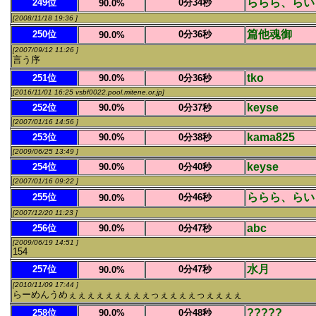
ららら、らい
249位
0分34秒
90.0%
[2008/11/18 19:36 ]
篇他魂御
250位
0分36秒
90.0%
[2007/09/12 11:26 ]
言う序
tko
251位
90.0%
0分36秒
[2016/11/01 16:25 vsbf0022.pool.mitene.or.jp]
keyse
252位
90.0%
0分37秒
[2007/01/16 14:56 ]
kama825
253位
90.0%
0分38秒
[2009/06/25 13:49 ]
keyse
254位
90.0%
0分40秒
[2007/01/16 09:22 ]
ららら、らい
255位
0分46秒
90.0%
[2007/12/20 11:23 ]
abc
256位
90.0%
0分47秒
[2009/06/19 14:51 ]
154
水月
257位
0分47秒
90.0%
[2010/11/09 17:44 ]
らーめんうめぇぇぇぇぇぇぇぇぇっぇぇぇぇっぇぇぇぇ
?????
258位
90.0%
0分48秒