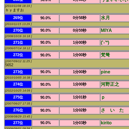
[2010/11/08 18:19 ]
ｂｙますお
水月
269位
0分58秒
90.0%
[2010/11/15 13:29 ]
MIYA
270位
90.0%
0分59秒
[2008/10/16 16:18 ]
('-'*)
271位
90.0%
1分00秒
[2006/07/14 18:12 ]
梵弩
272位
1分00秒
90.0%
[2007/09/12 11:25 ]
5652
pine
273位
90.0%
1分00秒
[2010/10/05 16:38 ]
河野正之
274位
1分00秒
90.0%
[2022/10/25 14:09 ]
ｐ
275位
1分01秒
90.0%
[2007/06/27 17:35 ]
さ い た 
276位
1分02秒
90.0%
[2008/08/29 15:45 ]
kirito
277位
90.0%
1分03秒
[2009/09/01 09:56 ]