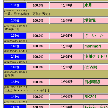
水月
137位
1分01秒
100.0%
[2010/11/12 15:33 ]
一芸に秀でる者は、万芸に秀でる。
場賀覧
138位
1分02秒
100.0%
[2007/09/18 10:38 ]
sfs鈍451!|
さ い た 
139位
1分02秒
100.0%
[2009/02/02 13:04 ]
morimori
140位
100.0%
1分02秒
[2009/09/28 17:43 ]
滝川クリトリ
141位
1分02秒
100.0%
[2010/03/10 10:02 ]
(@V@)
142位
100.0%
1分03秒
[2006/07/06 10:04 ]
署簿鋳
目標確認
143位
1分03秒
100.0%
[2011/05/13 17:13 ]
これこそ・・・・・・・○だ！！
BK201
144位
100.0%
1分04秒
[2007/06/19 17:54 ]
ららら、らい
145位
1分04秒
100.0%