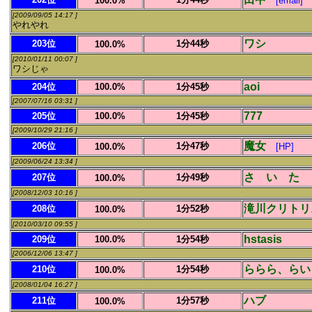
100.0%
[email]
[2009/09/05 14:17 ]
やれやれ
ワシ
203位
1分44秒
100.0%
[2010/01/11 00:07 ]
ワシじゃ
aoi
204位
100.0%
1分45秒
[2007/07/16 03:31 ]
777
205位
100.0%
1分45秒
[2009/10/29 21:16 ]
魔女
206位
1分47秒
100.0%
[HP]
[2009/06/24 13:34 ]
さ い た 
207位
1分49秒
100.0%
[2008/12/03 10:16 ]
滝川クリトリ
208位
1分52秒
100.0%
[2010/03/10 09:55 ]
hstasis
209位
100.0%
1分54秒
[2006/12/06 13:47 ]
ららら、らい
210位
1分54秒
100.0%
[2008/01/04 16:27 ]
ハブ
211位
1分57秒
100.0%