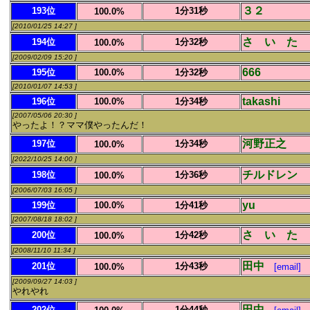
３２
193位
1分31秒
100.0%
[2010/01/25 14:27 ]
さ い た 
194位
1分32秒
100.0%
[2009/02/09 15:20 ]
666
195位
100.0%
1分32秒
[2010/01/07 14:53 ]
takashi
196位
100.0%
1分34秒
[2007/05/06 20:30 ]
やったよ！？ママ僕やったんだ！
河野正之
197位
1分34秒
100.0%
[2022/10/25 14:00 ]
チルドレン
198位
1分36秒
100.0%
[2006/07/03 16:05 ]
yu
199位
100.0%
1分41秒
[2007/08/18 18:02 ]
さ い た 
200位
1分42秒
100.0%
[2008/11/10 11:34 ]
田中
201位
1分43秒
100.0%
[email]
[2009/09/27 14:03 ]
やれやれ
田中
202位
1分44秒