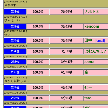
[2009/09/01 05:50 ]
やれやれ
ナホトカ
231位
3分09秒
100.0%
[2006/08/02 14:19 ]
ひゃほーい
kencom
232位
100.0%
3分12秒
[2009/07/30 16:32 ]
osoi
田中
233位
3分18秒
100.0%
[email]
[2009/08/25 08:22 ]
はむんちょ?
234位
3分39秒
100.0%
[2009/03/17 18:32 ]
sacra
235位
100.0%
3分41秒
[2012/10/19 00:49 ]
空
236位
4分07秒
100.0%
[2009/05/31 13:25 ]
今から試験じゃ～
せー
237位
4分15秒
100.0%
[2010/07/21 09:22 ]
taro
238位
100.0%
4分16秒
[2007/09/28 00:22 ]