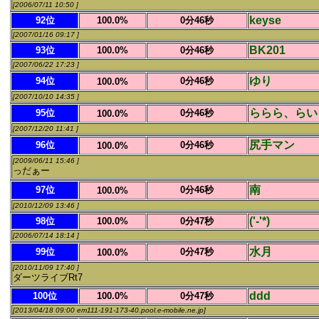
[2006/07/11 10:50 ]
keyse
92位
100.0%
0分46秒
[2007/01/16 09:17 ]
BK201
93位
100.0%
0分46秒
[2007/06/22 17:23 ]
ゆり
94位
0分46秒
100.0%
[2007/10/10 14:35 ]
ららら、らい
95位
0分46秒
100.0%
[2007/12/20 11:41 ]
尻手マン
96位
0分46秒
100.0%
[2009/06/11 15:46 ]
っだぁー
南
97位
0分46秒
100.0%
[2010/12/09 13:46 ]
('-'*)
98位
100.0%
0分47秒
[2006/07/14 18:14 ]
水月
99位
0分47秒
100.0%
[2010/11/09 17:40 ]
ダーツライブRt7
ddd
100位
100.0%
0分47秒
[2013/04/18 09:00 em111-191-173-40.pool.e-mobile.ne.jp]