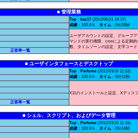
■ 管理業務
Top
：
kaz17
(2012/06/21 14:37)
成績
：100.0％、
タイム
：0分28秒
ユーザアカウントの設定、グループア
マンドの実行権限、cronによる定期
数、タイムゾーンの設定、文字コード
正答率一覧
■ ユーザインタフェースとデスクトップ
Top
：
Perfume
(2012/03/10 11:52)
成績
：100.0％、
タイム
：0分12秒
X11のインストールと設定、Xディ
正答率一覧
■ シェル、スクリプト、およびデータ管理
Top
：
Perfume
(2012/03/10 11:16)
成績
：100.0％、
タイム
：0分14秒