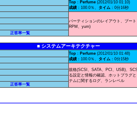
Top
：
Perfume
(2012/01/10 01:10)
成績
：100.0％、
タイム
：0分16秒
パーティションのレイアウト、ブートロー
RPM、yum)
正答率一覧
■ システムアーキテクチャー
Top
：
Perfume
(2012/01/10 01:48)
成績
：100.0％、
タイム
：0分15秒
規格(SCSI、SATA、PCI、USB
る設定と情報の確認、ホットプラグとコ
テムに関するログ、ランレベル
正答率一覧