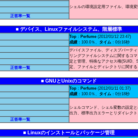
シェルの環境設定用ファイル、環境変
正答率一覧
■ デバイス、Linuxファイルシステム、階層標準
Top
：
Perfume
(2012/01/12 23:47)
成績
：100.0％、
タイム
：0分16秒
デバイスファイル、ディスプパーティ
リングファイルシステムに関するコマ
定と管理、特殊なアクセス権(SUID
定、ファイルとディレクトリに関する
正答率一覧
■ GNUとUnixのコマンド
Top
：
Perfume
(2012/01/11 01:37)
成績
：100.0％、
タイム
：0分18秒
シェルコマンド、シェル変数の設定と
出力、標準出力エラーとリダイレクト
正答率一覧
■ Linuxのインストールとパッケージ管理