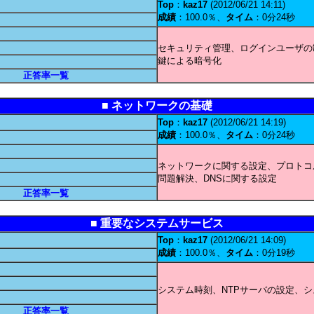
Top
：
kaz17
(2012/06/21 14:11)
成績
：100.0％、
タイム
：0分24秒
セキュリティ管理、ログインユーザの制
鍵による暗号化
正答率一覧
■ ネットワークの基礎
Top
：
kaz17
(2012/06/21 14:19)
成績
：100.0％、
タイム
：0分24秒
ネットワークに関する設定、プロトコ
問題解決、DNSに関する設定
正答率一覧
■ 重要なシステムサービス
Top
：
kaz17
(2012/06/21 14:09)
成績
：100.0％、
タイム
：0分19秒
システム時刻、NTPサーバの設定、
正答率一覧