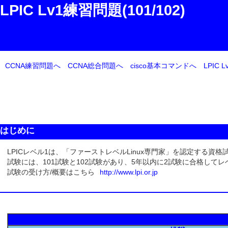
LPIC Lv1練習問題(101/102)
CCNA練習問題へ
CCNA総合問題へ
cisco基本コマンドへ
LPIC
はじめに
LPICレベル1は、「ファーストレベルLinux専門家」を認定する資格
試験には、101試験と102試験があり、5年以内に2試験に合格して
試験の受け方/概要はこちら
http://www.lpi.or.jp