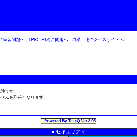
 Lv1練習問題へ
LPIC Lv1総合問題へ
成績
他のクイズサイトへ
試験です。
レベル1を取得となります。
Powered By TakaQ Ver.2.05
■ セキュリティ