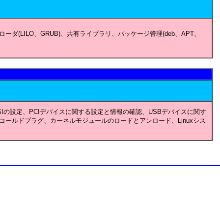
ダ(LILO、GRUB)、共有ライブラリ、パッケージ管理(deb、APT、
)、SCSIの設定、PCIデバイスに関する設定と情報の確認、USBデバイスに関す
ールドプラグ、カーネルモジュールのロードとアンロード、Linuxシス