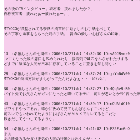
その後のTVインタビュー。取材者「疲れましたか？」

自称被害者「疲れたぁー疲れたぁー。」

MIYOCOが収監されてる奈良の拘置所に励ましのお手紙を出して、

その丁寧な返事をもらった時の手紙。 普通の優しいおばさんの印象。

13 ：名無しさん＠七周年：2006/10/27(金) 14:32:30 ID:vA9JBvmr0

 >亡くなった娘の悪口を広められたり、接着剤で鍵穴をふさがれたりする 

どまでに陰湿な人間が日本に存在していることに驚きを禁じ得ない 

29 ：名無しさん＠七周年：2006/10/27(金) 14:37:24 ID:j+Yn6dV00

MIYOKOの防御方法がまちがってたんだよなぁ・・・ｶﾜｲｿｳに。 

30 ：名無しさん＠七周年：2006/10/27(金) 14:37:27 ID:4Qq5v9rB0

バイト先でお父さんがガンになったと嘆いてる子に、前世が悪いとかﾏｼﾞ言った層
43 ：名無しさん＠七周年：2006/10/27(金) 14:39:17 ID:eOUAldCf0

ザワイドやってるね。確かに改めて見てもおばさんすごいけど、 

前スレでもいわれてたようにおばさんがＭＡＸでキレてるとこだけ 

抜きだしてうつしてるような。

54 ：名無しさん＠七周年：2006/10/27(金) 14:41:02 ID:FZ5PamGnO

まあ 

あの映像みるかぎり正気の人間の行動とは思えんが・・・
