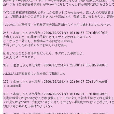
実際Miyocoがあんなグチャグチャの精神状態になるまで追い詰めたのはあいつら
あいつら（自称被害者夫婦）がMiyocoに対してもっと何か悪質な嫌がらせをして
TVでは自称被害者盗撮のビデオしか公開されてかったから、ほとんどの視聴者はお
しかし実際はほかのご近所と付きあいを深めたり、普通に買い物したりと、普通な
ちなみにこの事件後、自称被害者夫婦は近所からイッキに嫌われものになった。

245 ：名無しさん＠七周年：2006/10/27(金) 01:16:57 ID:LdVwCf9I0

今考えてみると、犯罪者の手錠にさえモザイクかけるマスゴミが 

どこからどー見ても、精神病んでるおばさんの顔を 

大写しにしてたのは明らかにおかしいよなあ…。 

証言してることが全部本当だったら、ネタにした事謝るよ。 

ごめんねＭＩＹＯＣＯ。

323 ：名無しさん＠七周年：2006/10/26(木) 23:08:19 ID:8KrYNUO/0

おばはんは宗教集団に人生を懸けて抵抗した。

176 ：名無しさん＠七周年：2006/10/26(木) 22:40:27 ID:2lY4xweM0

ミヨコは無罪

432 ：名無しさん＠七周年：2006/10/27(金) 01:45:01 ID:HuopHJ99O

初期の報道でMiyocoがなんか喚き散らしてるのに対して被害主婦がそれを撮影し
それ見てMiyocoの一方的ないやがらせだけではない騒動なのでは？と感じたけど
やはり何か裏のある事件のようだね
