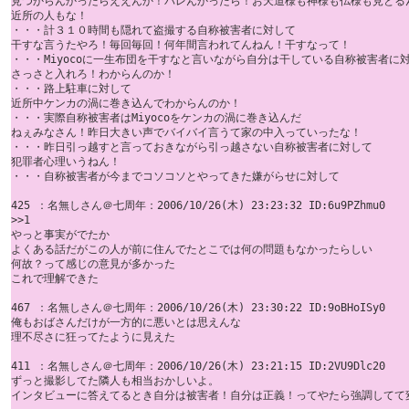
見つからんかったらええんか！バレんかったら！お天道様も神様も仏様も見とるん
近所の人もな！

・・・計３１０時間も隠れて盗撮する自称被害者に対して

干すな言うたやろ！毎回毎回！何年間言われてんねん！干すなって！

・・・Miyocoに一生布団を干すなと言いながら自分は干している自称被害者に対
さっさと入れろ！わからんのか！

・・・路上駐車に対して 

近所中ケンカの渦に巻き込んでわからんのか！

・・・実際自称被害者はMiyocoをケンカの渦に巻き込んだ 

ねぇみなさん！昨日大きい声でバイバイ言うて家の中入っていったな！

・・・昨日引っ越すと言っておきながら引っ越さない自称被害者に対して 

犯罪者心理いうねん！

・・・自称被害者が今までコソコソとやってきた嫌がらせに対して

425 ：名無しさん＠七周年：2006/10/26(木) 23:23:32 ID:6u9PZhmu0

>>1 

やっと事実がでたか 

よくある話だがこの人が前に住んでたとこでは何の問題もなかったらしい 

何故？って感じの意見が多かった 

これで理解できた 

467 ：名無しさん＠七周年：2006/10/26(木) 23:30:22 ID:9oBHoISy0

俺もおばさんだけが一方的に悪いとは思えんな 

理不尽さに狂ってたように見えた 

411 ：名無しさん＠七周年：2006/10/26(木) 23:21:15 ID:2VU9Dlc20

ずっと撮影してた隣人も相当おかしいよ。 

インタビューに答えてるとき自分は被害者！自分は正義！ってやたら強調してて変