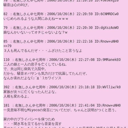
78 ：名無しさん＠七周年：2006/10/26(木) 22:20:26 ID:+3e3exgI0

騒音は心の叫び。

82 ：名無しさん＠七周年：2006/10/26(木) 22:20:59 ID:6CNMRDCw0

いじめられるような人間にみえねーｗｗｗ 

79 ：名無しさん＠七周年：2006/10/26(木) 22:20:30 ID:dgXszAoWO

娘なんかいないってオチじゃないよな？w 

85 ：名無しさん＠七周年：2006/10/26(木) 22:22:16 ID:Rnow+uNH0

>>79

３人も死んでるんだぞ・・・ふざけたこと言うなよ

110 ：名無しさん＠七周年：2006/10/26(木) 22:27:08 ID:9MRanekEO

二人の娘と一人の息子を亡くしているね。 

で、夫は同じ病気で入院中。 

だから、騒音オバサンも気力だけで抗議してたんだぞ。 

なんか哀れだよな(;´д｀)カワイソス 

392 ：名無しさん＠七周年：2006/10/26(木) 23:18:18 ID:WVlliw/k0

家族が次々に亡くなったんだよな。 

人相も変わるよ。

181 ：名無しさん＠七周年：2006/10/26(木) 22:41:04 ID:Rnow+uNH0

一見意味不明なMiyocoの発言についてだが、ちゃんと説明がつくと思う。 

家の中のプライバシーを保つため

・・・聞き耳を立てるから音楽を流す 
