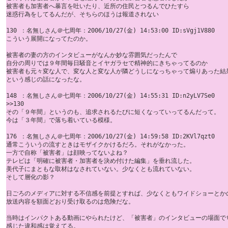
被害者も加害者へ暴言を吐いたり、近所の住民とつるんでひたすら 

迷惑行為をしてるんだが、そちらのほうは報道されない

130 ：名無しさん＠七周年：2006/10/27(金) 14:53:00 ID:sVgj1V880

こういう展開になってたのか。 

被害者の妻の方のインタビューがなんか妙な雰囲気だったんで 

自分の周りでは９年間毎日騒音とイヤガラセで精神的にきちゃってるのか 

被害者も元々変な人で、変な人と変な人が隣どうしになっちゃって煽りあった結果
という感じの話になったな。

148 ：名無しさん＠七周年：2006/10/27(金) 14:55:31 ID:n2yLV7Se0

>>130

その「９年間」というのも、追求されるたびに短くなっていってるんだって。 

今は「３年間」で落ち着いている模様。

176 ：名無しさん＠七周年：2006/10/27(金) 14:59:58 ID:2KVl7qzt0

通常こういうの流すときはモザイクかけるだろ。それがなかった。 

一方で自称「被害者」は顔映ってないよね？ 

テレビは「明確に被害者・加害者を決め付けた編集」を垂れ流した。 

美代子にまともな取材はなされていない。少なくとも流れていない。 

そして層化の影？ 

日ごろのメディアに対する不信感を前提とすれば、少なくともワイドショーとかの
放送内容を額面どおり受け取るのは危険だな。 

当時はインパクトある動画にやられたけど、「被害者」のインタビューの場面でち
感じた違和感は覚えてる。
