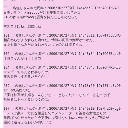
90 ：名無しさん＠七周年：2006/10/27(金) 14:46:53 ID:nAQuTqV40

日テレ見たけどmiyocoだけを犯罪者扱いしてたな 

VTRの作りもmiyooに悪意を持たせるものだった 

マスゴミ氏ね、創価氏ね

101 ：名無しさん＠七周年：2006/10/27(金) 14:48:11 ID:wflduvDWO

相変わらずよう解らん流れだ。情報の真否の判断がつかん。 

まあミヨたんみたいなｾｸｼｰなおにゃのこは得ですね。 

102 ：名無しさん＠七周年：2006/10/27(金) 14:48:34 ID:0Q5E3qsu0

ミヨコがんがれよミヨコ

104 ：名無しさん＠七周年：2006/10/27(金) 14:48:45 ID:+QnNkbRJ0

マスゴミちゃんと仕事しろヤ。 

被害者怪しすぎるだろうが

239 ：名無しさん＠七周年：2006/10/27(金) 15:13:50 ID:1Elhz8vQ0

ﾏｽｺﾞﾐは馬鹿だな。 

「実は被害者夫婦もこんなひどいことしてた！」なんてことを出せば 

視聴者はもっと食いつくのに。 

107 ：名無しさん＠七周年：2006/10/27(金) 14:49:10 ID:NhLG0/qg0

日テレは散々一方的な報道してコメンテーターも被害者女性よりの 

発言ばっかだったから今更後には引けないね…つーかそもそもTV局が 

層化に逆らえるわけが無いけど
