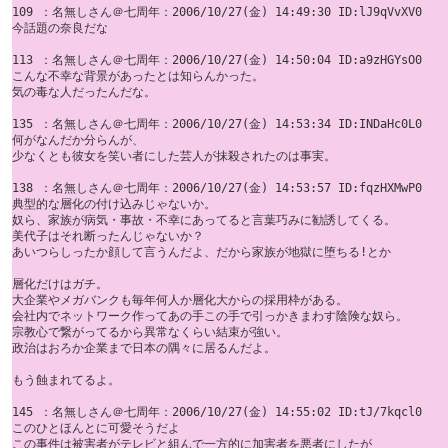
109 ：名無しさん＠七周年：2006/10/27(金) 14:49:30 ID:lJ9qVvXV0

今話題の奈良だな

113 ：名無しさん＠七周年：2006/10/27(金) 14:50:04 ID:a9zHGYsO0

こんな不幸な背景があったとは知らんかった。 

気の毒な人だったんだな。

135 ：名無しさん＠七周年：2006/10/27(金) 14:53:34 ID:INDaHc0L0

何がなんだか分らんが、 

少なくとも彼女を笑い者にした芸人が抹殺されたのは事実。

138 ：名無しさん＠七周年：2006/10/27(金) 14:53:57 ID:fqzHXMwP0

典型的な層化の付け込みじゃないか。 

奴ら、家族が病気・事故・不幸にあってると言葉巧みに勧誘してくる。 

美代子はそれ断ったんじゃないか？ 

あいつらしったか顔して言うんだよ、だから家族が地獄に堕ちる!とか

層化だけはガチ。 

大企業やメガバンクも毎年何人か層化大からの採用枠がある。 

会社内でネットワーク作ってあの手この手で引っかきまわす陰険な奴ら。 

宗教心で繋がってるから異常なくらい結束が強い。 

政治はおろか企業まで日本の隅々に居るんだよ。 

もう蝕まれてるよ。

145 ：名無しさん＠七周年：2006/10/27(金) 14:55:02 ID:tJ/7kqcl0

このひとほんとに可愛そうだよ 

この事件は被害者がテレビと組んで一方的に加害者を悪者にしたが 
