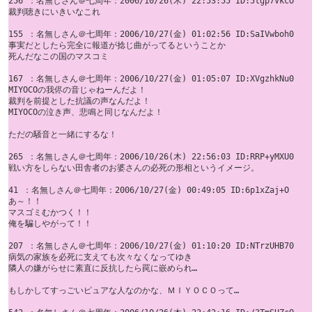
256 ：名無しさん＠七周年：2006/10/26(木) 22:53:55 ID:5tgp7VkcO

裁判聴きにいきいなこれ 

155 ：名無しさん＠七周年：2006/10/27(金) 01:02:56 ID:SaIVwboh0

事実だとしたら完全に報道が捻じ曲がってるということか 

死んだなこの国のマスコミ

167 ：名無しさん＠七周年：2006/10/27(金) 01:05:07 ID:XVgzhkNu0

MIYOCOの我侭の音じゃねーんだよ！ 

裁判を前提とした抗議の声なんだよ！ 

MIYOCOの泣き声、悲鳴と同じなんだよ！ 

ただの騒音と一緒にするな！

265 ：名無しさん＠七周年：2006/10/26(木) 22:56:03 ID:RRP+yMXU0

戦い方をしらない田舎者のお婆さんの必死の形相というイメージ。 

41 ：名無しさん＠七周年：2006/10/27(金) 00:49:05 ID:6p1xZaj+O

あ～！！ 

マスゴミむかつく！！ 

俺を騙しやがって！！

207 ：名無しさん＠七周年：2006/10/27(金) 01:10:20 ID:NTrzUHB70

病気の家族を必死に支えても次々なくなってゆき 

隣人の嫌がらせに素直に反抗したら罠に嵌められ… 

もしかしてすっごいピュアな人なのかな、ＭＩＹＯＣＯって…
