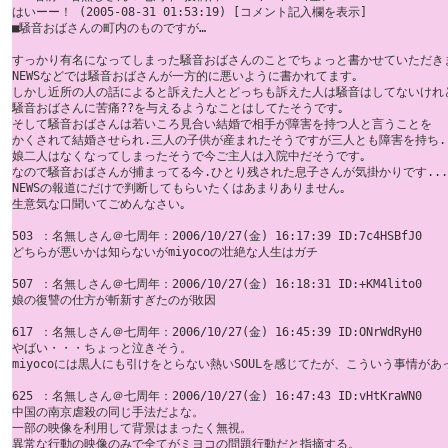
はいーー！ (2005-08-31 01:53:19) [コメント記入欄を表示] 

■騒音おばさんの町内のものですが… 

すっかり有名になってしまった騒音おばさんのことでちょっと書かせていただきますm(
NEWSなどでは騒音おばさんが一方的に悪いように書かれてます｡ 

しかし近所の人の話によると訴えた人とどっちも訴えた人は騒音はしてないけれど
騒音おばさんに苦痛??を与えるようなことはしてたそうです｡ 

そして騒音おばさんは若いころ見合い結婚で相手が障害を持つ人と言うことを 

かくされて結婚させられ.三人の子供が産まれたそうですが三人とも障害を持ち. 
娘二人はなくなってしまったそうで今ご主人は入院中だそうです｡ 

なので騒音おばさんが捕まってる今.ひとり残された息子さんが気掛かりです...｡
NEWSの報道にだけで判断してもらいたくはあまりありません｡ 

生意気な口聞いてごめんなさい｡ 

503 ：名無しさん＠七周年：2006/10/27(金) 16:17:39 ID:7c4HSBfJ0

どちらが悪いかは知らないがmiyocoの壮絶な人生はガチ 

507 ：名無しさん＠七周年：2006/10/27(金) 16:18:31 ID:+KM4lito0

娘の復讐の仕方が斬新すぎたのが敗因

617 ：名無しさん＠七周年：2006/10/27(金) 16:45:39 ID:ONrWdRyH0

やばい・・・ちょっと泣きそう。 

miyocoには黒人にも引けをとらない熱いSOULを感じてたが、こういう事情があ
625 ：名無しさん＠七周年：2006/10/27(金) 16:47:43 ID:vHtKraWN0

中国の南京虐殺の同じ手法だよな。 

一部の映像を利用して背景はまったく無視。 

異常な行動の映像のみで全てがミヨコの問題行動だと指摘する。
