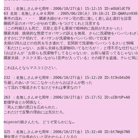
231 ：名無しさん＠七周年：2006/10/27(金) 15:12:15 ID:eOUAldCf0

63 名前：名無しさん＠６周年 ：2005/06/28(火) 19:10:21 ID:QWAhzn930 
事件の流れ ・・・　隣家夫婦がオバサン宅の窓に激しく差し込む庭灯を設置 

睡眠不足のオバサンがせめて囲いをつけてくれと注意する 

（この時娘2人も死亡、旦那と息子も重病で精神的に負担が大きかった） 

隣家夫婦、挑発的な態度でオバサンの訴えを無視、さらに洗濯物をバンバンわざと
さすがにブチ切れて、オバサンが洗濯物をバンバン叩いて仕返す 

夫婦が20人ほどの住民を引き連れて、玄関前で洗濯物バンバンうるさいと恫喝 

「私だけじゃない、お前ら夫婦も洗濯物叩いてるだろが！」と理不尽な仕打ちに半
(おばさんが「お前らも洗濯物干してるじゃないか、お前ら嘘言ってるじゃないか
隣家夫婦、クスクス笑いながら(音声が入っている）その様子を盗撮。テレビ局に渡
これほんとならマスコミひどい。

232 ：名無しさん＠七周年：2006/10/27(金) 15:12:20 ID:tC9s04sD0

引越しのあいさつにこなかったからおばさんが怒った 

って流れで報道されてるけどそれは事実なの？

263 ：名無しさん＠七周年：2006/10/27(金) 15:17:51 ID:uIBrUP+A0

創価学会とか関係なく、 

「死んだ娘の悪口を広められた」 

これだけで反撃の理由には充分だろ。 

miyocoの娘さんたち、どうぞ安らかにな…

325 ：名無しさん＠七周年：2006/10/27(金) 15:32:40 ID:bt7Wqb7N0

層化禁止でｽﾚ進めないと訳わからんくなるな 
