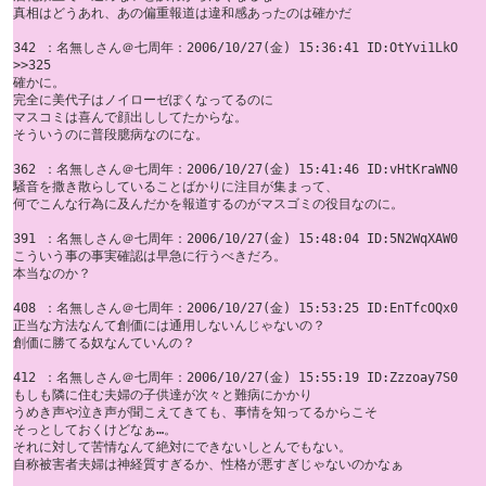
真相はどうあれ、あの偏重報道は違和感あったのは確かだ

342 ：名無しさん＠七周年：2006/10/27(金) 15:36:41 ID:OtYvi1LkO

>>325 

確かに。 

完全に美代子はノイローゼぽくなってるのに 

マスコミは喜んで顔出ししてたからな。 

そういうのに普段臆病なのにな。

362 ：名無しさん＠七周年：2006/10/27(金) 15:41:46 ID:vHtKraWN0

騒音を撒き散らしていることばかりに注目が集まって、 

何でこんな行為に及んだかを報道するのがマスゴミの役目なのに。

391 ：名無しさん＠七周年：2006/10/27(金) 15:48:04 ID:5N2WqXAW0

こういう事の事実確認は早急に行うべきだろ。 

本当なのか？

408 ：名無しさん＠七周年：2006/10/27(金) 15:53:25 ID:EnTfcOQx0

正当な方法なんて創価には通用しないんじゃないの？ 

創価に勝てる奴なんていんの？

412 ：名無しさん＠七周年：2006/10/27(金) 15:55:19 ID:Zzzoay7S0

もしも隣に住む夫婦の子供達が次々と難病にかかり 

うめき声や泣き声が聞こえてきても、事情を知ってるからこそ 

そっとしておくけどなぁ…。 

それに対して苦情なんて絶対にできないしとんでもない。 

自称被害者夫婦は神経質すぎるか、性格が悪すぎじゃないのかなぁ
