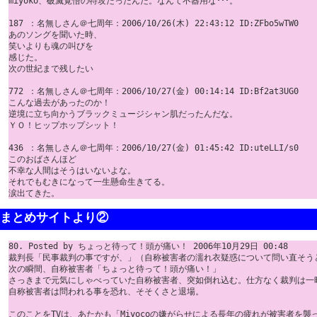
miyoko、破滅覚悟の特攻だったんだ。なんて不器用な･･･。

187 ：名無しさん＠七周年：2006/10/26(木) 22:43:12 ID:ZFbo5wTW0

あのソングを聞いた時、 

笑いよりも魂の叫びを 

感じた。 

次の世紀まで残したい

772 ：名無しさん＠七周年：2006/10/27(金) 00:14:14 ID:Bf2at3UG0

こんな過去があったのか！ 

逆境に立ち向かうブラックミュージシャン肌だったんだな。 

ＹＯ！ヒップホップシット！

436 ：名無しさん＠七周年：2006/10/27(金) 01:45:42 ID:uteLLI/s0

このおばさんほど 

不幸な人間はそうはいないよな。 

それでもむきになって一生懸命生きてる。 

まとめサイトより②
80. Posted by ちょっと待って！頭が痛い！ 2006年10月29日 00:48

裁判長「民事裁判の事ですが、」（自称被害者の濡れ衣疑惑について問い直そうと
次の瞬間、自称被害者「ちょっと待って！頭が痛い！」

さっきまで元気にしゃべっていた自称被害者、突如倒れ込む。仕方なく裁判は一時
自称被害者は問われる事を恐れ、そそくさと退場。 

このことをTVは、あたかも「Miyocoの嫌がらせによる長年の疲れが被害者を襲