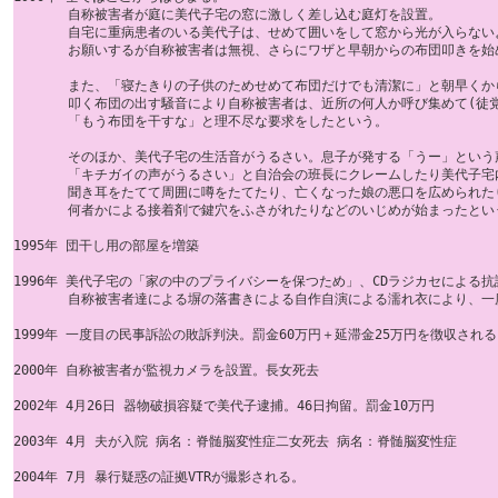
       自称被害者が庭に美代子宅の窓に激しく差し込む庭灯を設置。

       自宅に重病患者のいる美代子は、せめて囲いをして窓から光が入らないよ
       お願いするが自称被害者は無視、さらにワザと早朝からの布団叩きを始め
       また、「寝たきりの子供のためせめて布団だけでも清潔に」と朝早くか
       叩く布団の出す騒音により自称被害者は、近所の何人か呼び集めて(徒党
       「もう布団を干すな」と理不尽な要求をしたという。

       そのほか、美代子宅の生活音がうるさい。息子が発する「うー」という声
       「キチガイの声がうるさい」と自治会の班長にクレームしたり美代子宅
       聞き耳をたてて周囲に噂をたてたり、亡くなった娘の悪口を広められたり
       何者かによる接着剤で鍵穴をふさがれたりなどのいじめが始まったという
1995年 団干し用の部屋を増築

1996年 美代子宅の「家の中のプライバシーを保つため」、CDラジカセによる抗
       自称被害者達による塀の落書きによる自作自演による濡れ衣により、一
1999年 一度目の民事訴訟の敗訴判決。罰金60万円＋延滞金25万円を徴収される
2000年 自称被害者が監視カメラを設置。長女死去

2002年 4月26日 器物破損容疑で美代子逮捕。46日拘留。罰金10万円

2003年 4月 夫が入院 病名：脊髄脳変性症二女死去 病名：脊髄脳変性症

2004年 7月 暴行疑惑の証拠VTRが撮影される。
