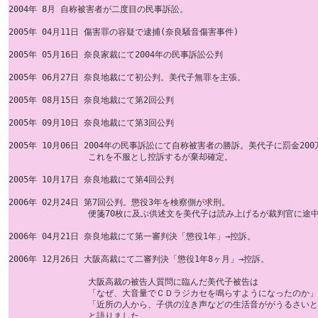
2004年 8月 自称被害者が二度目の民事訴訟。

2005年 04月11日 傷害罪の容疑で逮捕(奈良騒音傷害事件)

2005年 05月16日 奈良家裁にて2004年の民事訴訟公判

2005年 06月27日 奈良地裁にて初公判。美代子無罪を主張。

2005年 08月15日 奈良地裁にて第2回公判

2005年 09月10日 奈良地裁にて第3回公判

2005年 10月06日 2004年の民事訴訟にて自称被害者の勝訴。美代子に罰金20
                これを不服とし控訴するが棄却確定。

2005年 10月17日 奈良地裁にて第4回公判

2006年 02月24日 第7回公判。懲役3年を検察側が求刑。

                便箋70枚に及ぶ供述文を美代子は読み上げるが裁判官に途
2006年 04月21日 奈良地裁にて第一審判決「懲役1年」→控訴。

2006年 12月26日 大阪高裁にて二審判決「懲役1年8ヶ月」→控訴。

                大阪高裁の被告人質問に臨んだ美代子被告は

                「なぜ、大音量でＣＤラジカセを鳴らすようになったのか
                「近所の人から、子供の泣き声などの生活音ががうる
                と語りました。
