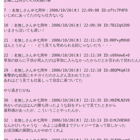
正確には向かいのS夫婦の事 

7 ：名無しさん＠七周年：2006/10/26(木) 22:09:08 ID:oftc7PdF0

いじめにあってたのなら仕方ないな

10 ：名無しさん＠七周年：2006/10/26(木) 22:09:30 ID:TB1ZqX2O0

いまさら泣いても遅い！

21 ：名無しさん＠七周年：2006/10/26(木) 22:11:35 ID:RRP+yMXU0

ほんとうかよ・・・どう見ても苛められる顔じゃないだろ・・・ 

22 ：名無しさん＠七周年：2006/10/26(木) 22:11:39 ID:s09XewE+0

草加の奴らに子供が死んだのは草加に入らなかったからだとか言われて切れたんだ
29 ：名無しさん＠七周年：2006/10/26(木) 22:12:18 ID:dBQPKqAl0

衝撃的な絵面にキチガイだのさんざん言われてたが、 

あれはどう見ても仕返しって信念に基づいてた 

やり過ぎだがね

30 ：名無しさん＠七周年：2006/10/26(木) 22:12:35 ID:XNIMLN2V0

向かいのおばはんの勝ち誇ったような顔をテレビで見てたときから 

違和感があったが、こういうことやったんか。

32 ：名無しさん＠七周年：2006/10/26(木) 22:13:13 ID:ErKJVB5K0

なんかひいちゃうな･･･みよこは最後までクレイジーであって欲しかった 

お涙頂戴の展開なんかやめてくれよ
