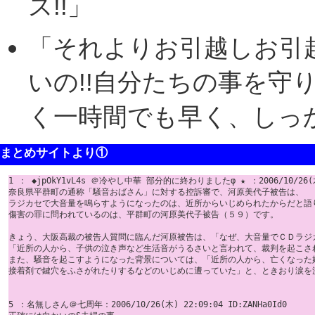
ス!!」
「それよりお引越しお引越
いの!!自分たちの事を守り
く一時間でも早く、しっか
まとめサイトより①
1 ： ◆jpOkY1vL4s ＠冷やし中華 部分的に終わりましたφ ★ ：2006/10/26(木) 2
奈良県平群町の通称「騒音おばさん」に対する控訴審で、河原美代子被告は、

ラジカセで大音量を鳴らすようになったのは、近所からいじめられたからだと語り
傷害の罪に問われているのは、平群町の河原美代子被告（５９）です。

きょう、大阪高裁の被告人質問に臨んだ河原被告は、「なぜ、大音量でＣＤラジ
「近所の人から、子供の泣き声など生活音がうるさいと言われて、裁判を起こさ
また、騒音を起こすようになった背景については、「近所の人から、亡くなった娘
接着剤で鍵穴をふさがれたりするなどのいじめに遭っていた」と、ときおり涙を流
5 ：名無しさん＠七周年：2006/10/26(木) 22:09:04 ID:ZANHa0Id0
