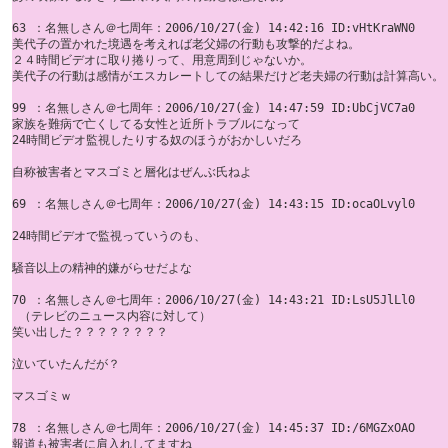
63 ：名無しさん＠七周年：2006/10/27(金) 14:42:16 ID:vHtKraWN0

美代子の置かれた境遇を考えれば老父婦の行動も攻撃的だよね。 

２４時間ビデオに取り捲りって、用意周到じゃないか。 

美代子の行動は感情がエスカレートしての結果だけど老夫婦の行動は計算高い。

99 ：名無しさん＠七周年：2006/10/27(金) 14:47:59 ID:UbCjVC7a0

家族を難病で亡くしてる女性と近所トラブルになって 

24時間ビデオ監視したりする奴のほうがおかしいだろ 

自称被害者とマスゴミと層化はぜんぶ氏ねよ

69 ：名無しさん＠七周年：2006/10/27(金) 14:43:15 ID:ocaOLvyl0

24時間ビデオで監視っていうのも、

騒音以上の精神的嫌がらせだよな

70 ：名無しさん＠七周年：2006/10/27(金) 14:43:21 ID:LsU5JlLl0

 （テレビのニュース内容に対して）

笑い出した？？？？？？？？

泣いていたんだが？ 

マスゴミｗ

78 ：名無しさん＠七周年：2006/10/27(金) 14:45:37 ID:/6MGZxOAO

報道も被害者に肩入れしてますね
