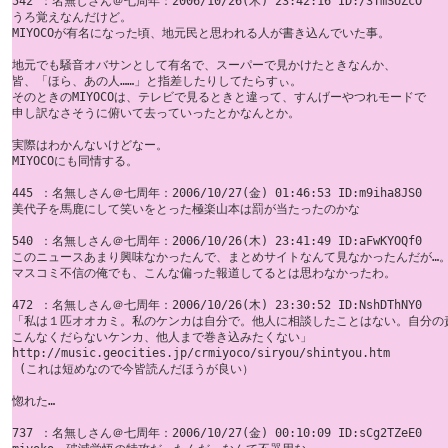
542 ：名無しさん＠七周年：2006/10/26(木) 23:42:16 ID:/3TmSUZcO

うろ覚えなんだけど。 

MIYOCOが有名になった頃、地元民と思われる人が書き込んでいた事。 

地元でも騒音オバサンとして有名で、スーパーで見かけたときなんか、 

皆、「ほら、あの人……」と指差したりしてたらすぃ。 

そのときのMIYOCOは、テレビで見るときと違って、すんげーやつれモードで 

申し訳なさそうに俯いて去っていったとかなんとか。 

実際はわかんないけどなー。 

MIYOCOにも同情する。 

445 ：名無しさん＠七周年：2006/10/27(金) 01:46:53 ID:m9iha8JS0

美代子を馬鹿にして笑いをとった極楽山本は罰が当たったのかな

540 ：名無しさん＠七周年：2006/10/26(木) 23:41:49 ID:aFwKYOQf0

このニュースあまり興味なかったんで、まとめサイトなんて見なかったんだが…。 
マスコミ不信の俺でも、こんな偏った報道してるとは思わなかったわ。 

472 ：名無しさん＠七周年：2006/10/26(木) 23:30:52 ID:NshDThNY0

「私は１匹オオカミ。私のケンカは自分で。他人に相談したことはない。自分の責
こんなくだらないケンカ、他人まで巻き込みたくない」 

http://music.geocities.jp/crmiyoco/siryou/shintyou.htm

 (これは短めなので今皆読んだほうが良い）

惚れた… 

737 ：名無しさん＠七周年：2006/10/27(金) 00:10:09 ID:sCg2TZeE0
