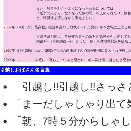
                また、騒音を起こすようになった背景については

                「近所の人から、亡くなった娘の悪口を広められたり
                と、時折涙を流しながら訴えました。

2007年 04月12日 最高裁が控訴を棄却し地裁が下した懲役1年を大幅に上回る刑
                古川博裁判長は「自称被害者への敵対的態度を今も崩し
                懲役1年（求刑懲役3年）とした一審・奈良地裁判決を破棄
2007年 07月20日 出所。2005年4月の逮捕以後の拘置が刑期に算入され服役は
引越しおばさん名言集
「引越し!!引越し!!さっさ
「まーだしゃしゃり出て気
「朝、7時５分からしゃし