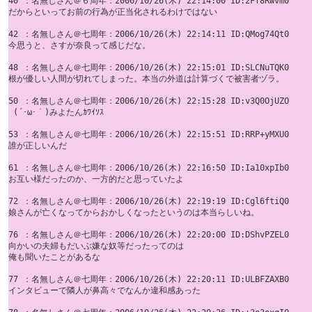
40 ：名無しさん＠６周年：2006/10/26(木) 22:14:00 ID:2Ff8Rwvm0

だからといってお前の行為が正当化されるわけではない

42 ：名無しさん＠七周年：2006/10/26(木) 22:14:11 ID:QMog74Qt0

今思うと、さすが奈良って感じだな。

48 ：名無しさん＠七周年：2006/10/26(木) 22:15:01 ID:SLCNuTQK0

根が優しい人間が切れてしまった。本当の外道は計算づくで被害者ヅラ。 

50 ：名無しさん＠七周年：2006/10/26(木) 22:15:28 ID:v3Q0OjUZO

 (´･ω･｀)みよたんｶﾜｲｿｽ

53 ：名無しさん＠七周年：2006/10/26(木) 22:15:51 ID:RRP+yMXU0

誰が正しいんだ

61 ：名無しさん＠七周年：2006/10/26(木) 22:16:50 ID:Ia10xpIb0

お互い様だったのか、一方的だと思っていたよ 

72 ：名無しさん＠七周年：2006/10/26(木) 22:19:19 ID:Cgl6ftiQ0

娘さんが亡くなってからおかしくなったというのは本当らしいね。

76 ：名無しさん＠七周年：2006/10/26(木) 22:20:00 ID:DShvPZEL0

向かいの夫婦もだいぶ嫌な奴等だったってのは 

俺も聞いたことがあるな

77 ：名無しさん＠七周年：2006/10/26(木) 22:20:11 ID:ULBFZAXB0

インタビューで隣人が鼻高々でなんか違和感あった 
