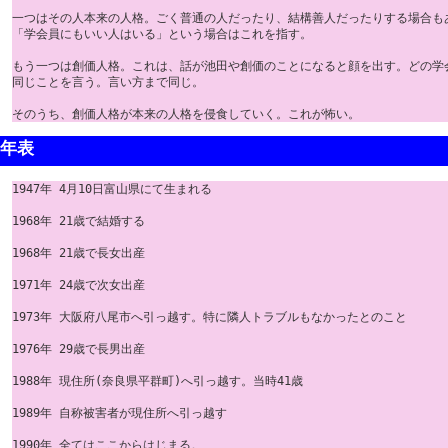
一つはその人本来の人格。ごく普通の人だったり、結構善人だったりする場合もあ
「学会員にもいい人はいる」という場合はこれを指す。

もう一つは創価人格。これは、話が池田や創価のことになると顔を出す。どの学会
同じことを言う。言い方まで同じ。

年表
1947年 4月10日富山県にて生まれる

1968年 21歳で結婚する

1968年 21歳で長女出産

1971年 24歳で次女出産

1973年 大阪府八尾市へ引っ越す。特に隣人トラブルもなかったとのこと

1976年 29歳で長男出産

1988年 現住所(奈良県平群町)へ引っ越す。当時41歳

1989年 自称被害者が現住所へ引っ越す

1990年 全てはここからはじまる。
