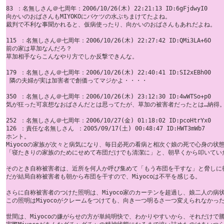
83 ：名無しさん＠七周年：2006/10/26(木) 22:21:13 ID:6gFjdwyI0

向かいのおばさんもMIYOKOにバケツの水ぶちまけてたよね。 

裁判で不利な事聞かれると、仮病使ったり、向かいのおばさんもあれだよね。 

115 ：名無しさん＠七周年：2006/10/26(木) 22:27:42 ID:QMi3LA+6O

前の家は草加なんだろ？ 

草加相手ならこんなやり方でしか反撃できんな。

179 ：名無しさん＠七周年：2006/10/26(木) 22:40:41 ID:SI2xEBh00

 隣の夫婦が実は加害者で創価ってマジかよ・・・・

350 ：名無しさん＠七周年：2006/10/26(木) 23:12:30 ID:4wWTSo+p0

気が狂った可哀想なおばさんだとは思ってたが、草加の被害者だったとは…納得。 
252 ：名無しさん＠七周年：2006/10/27(金) 01:18:02 ID:pcoHtrYx0

126 ：責任な名無しさん ：2005/09/17(土) 00:48:47 ID:HWT3mWb7 

ホント。 

Miyocoの家族が次々と病気になり、毎日必死の看病と相次ぐ娘の死で心身の状態
「寝たきりの家族のためにせめて布団だけでも清潔に」と、朝早くから叩いていた
そのとき自称被害者は、近所を何人か呼び集めて「もう布団を干すな」と脅しに行
だが結局自称被害者も朝から布団を干すので、Miyocoは不平を感じる。 

さらに自称被害者のつけた照明は、Miyoco家のカーテンを超過し、娘二人の病状
この照明はMiyocoがクレームをつけても、向き一つ明るさ一つ変えられなかった。
世間は、Miyocoの嫌がらせの方が単純明快で、わかりやすいから、それだけで勝手