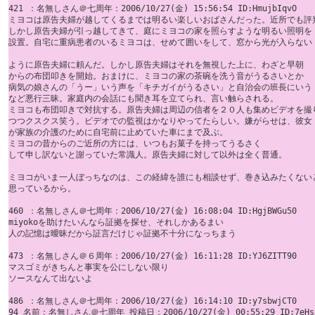
421 ：名無しさん＠七周年：2006/10/27(金) 15:56:54 ID:HmujbIqvO

ミヨコは原告夫婦が越してくるまでは明るい楽しいおばさんだった。近所でも評判
しかし原告夫婦が引っ越してきて、庭にミヨコの家を照らすような明るい照明を 
設置。自宅に重病患者のいるミヨコは、せめて囲いをして、窓から光が入らない 
ように原告夫婦に頼んだ。しかし原告夫婦はそれを無視した上に、わざと早朝 

からの布団叩きを開始。おまけに、ミヨコの家の茶碗を洗う音がうるさいとか 

病気の娘さんの「うー」いう声を「キチガイがうるさい」と自治会の班長にいう 
など悪行三昧。家庭内の会話にも聞き耳を立てられ、言い触らされる。 

ミヨコも布団叩きで対抗する。原告夫婦は周辺の信者を２０人も集めビデオを撮り
つつクスクス笑う。ビデオでの監視はかなりやってたらしい。嫌がらせは、彼女 
が家族の介護のために自宅前に止めていた車にまで及ぶ。 

ミヨコの昔からのご近所の方には、いつもお菓子を持ってうるさく 

して申し訳ないと謝っていた常識人。原告夫婦に対して以外は全く普通。 

ミヨコがいま一人ぼっちなのは、この経緯を誰にも相談せず、巻き込みたくないと
思っているから。

460 ：名無しさん＠七周年：2006/10/27(金) 16:08:04 ID:HgjBWGu50

miyokoを助けたいんなら証拠を探せ、それしかあるまい 

人の記憶は曖昧だから証言だけじゃ証拠不十分になっちまう

473 ：名無しさん＠６周年：2006/10/27(金) 16:11:28 ID:YJ6ZITT90

マスゴミがきちんと事実を公にしない限り 

ソースなんて出ないよ 

486 ：名無しさん＠七周年：2006/10/27(金) 16:14:10 ID:y7sbwjCT0

94 名前：名無しさん＠七周年 投稿日：2006/10/27(金) 00:55:29 ID:7eHs3R