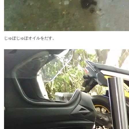
じゅぽじゅぽオイルをだす。